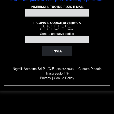
INSERISCI IL TUO INDIRIZZO E-MAIL
RICOPIA IL CODICE DI VERIFICA
* * * ***** ****** *******
* * ** * * * * * *
* * * * * * * * * *
* * * * * * * ****** ****
***** * * * * * * *
* * * ** * * * *
* * * * ***** * *******
Genera un nuovo codice
INVIA
Nigrelli Antonino Srl P.I./C.F. 01974570382 - Circuito
Piccole
Trasgressioni ®
Privacy
|
Cookie Policy