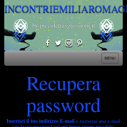
INCONTRIEMILIAROMAG
by piccoletrasgressioni.it
MENU
Recupera
password
Inserisci il tuo indirizzo E-mail
e riceverai una e-mail
con la tua password nel più breve tempo possibile.