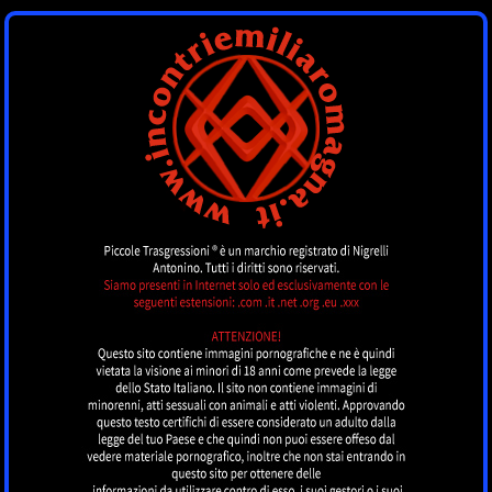
INCONTRI
EMILIAROMAGNA
by piccoletrasgressioni.it
MENU
Nessun annuncio