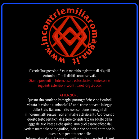
INCONTRI
EMILIAROMAGNA
by piccoletrasgressioni.it
MENU
Nessun annuncio